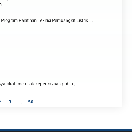
n
rogram Pelatihan Teknisi Pembangkit Listrik …
syarakat, merusak kepercayaan publik, …
2
3
…
56