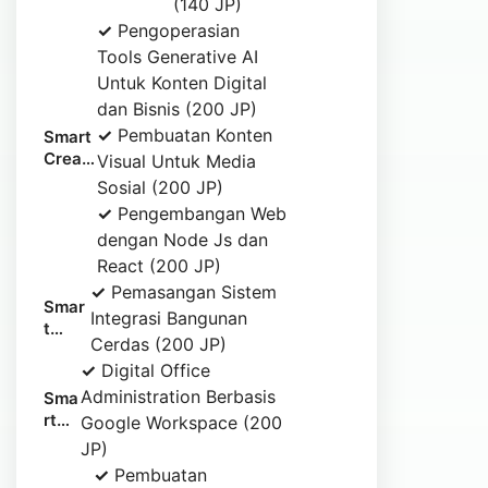
(140 JP)
Pengolahan
✓
Pengoperasian
Pertanian
Tools Generative AI
Untuk Konten Digital
dan Bisnis (200 JP)
✓
Pembuatan Konten
Smart
Creati
Visual Untuk Media
ve IT
Sosial (200 JP)
Skill
✓
Pengembangan Web
dengan Node Js dan
React (200 JP)
✓
Pemasangan Sistem
Smar
Integrasi Bangunan
t
Cerdas (200 JP)
Buildi
✓
Digital Office
ng
Administration Berbasis
Sma
rt
Google Workspace (200
Offi
JP)
ce
✓
Pembuatan