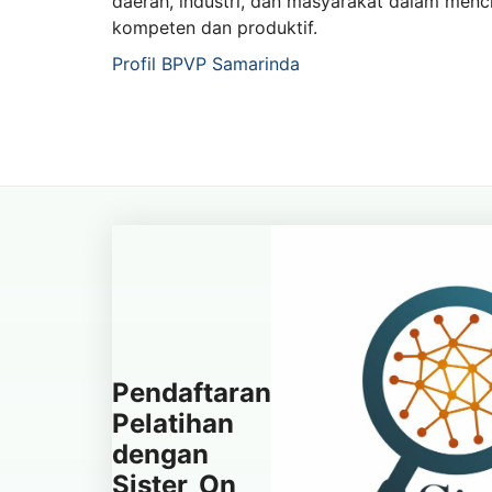
daerah, industri, dan masyarakat dalam menc
kompeten dan produktif.
Profil BPVP Samarinda
Pendaftaran
Pelatihan
dengan
Sister_On