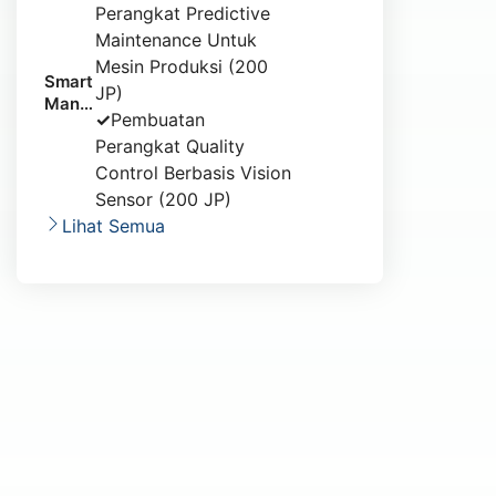
Perangkat Predictive
Maintenance Untuk
Mesin Produksi (200
Smart
JP)
Manu
✓
Pembuatan
factur
Perangkat Quality
ing
Control Berbasis Vision
Sensor (200 JP)
Lihat Semua