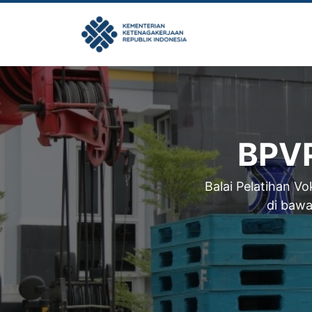
Skip
to
content
BPVP
Balai Pelatihan V
di bawa