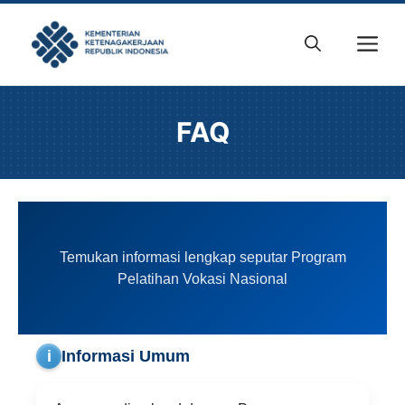
Skip
to
M
content
FAQ
Temukan informasi lengkap seputar Program
Pelatihan Vokasi Nasional
i
Informasi Umum