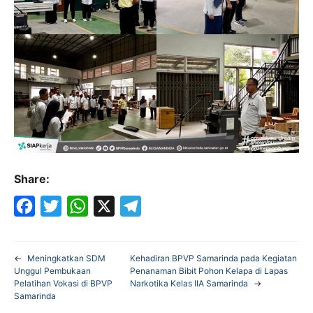
Share:
F
T
W
X
T
a
w
h
e
←
Meningkatkan SDM
Kehadiran BPVP Samarinda pada Kegiatan
c
i
a
l
Unggul Pembukaan
Penanaman Bibit Pohon Kelapa di Lapas
Pelatihan Vokasi di BPVP
Narkotika Kelas IIA Samarinda
→
e
t
t
e
Samarinda
b
t
s
g