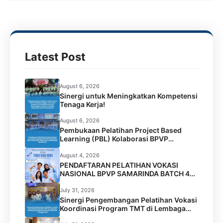
o
e
A
r
o
r
p
a
k
p
m
Latest Post
August 6, 2026
Sinergi untuk Meningkatkan Kompetensi
Tenaga Kerja!
August 6, 2026
Pembukaan Pelatihan Project Based
Learning (PBL) Kolaborasi BPVP
Samarinda dan Universitas Widya Gama
Mahakam Samarinda
August 4, 2026
PENDAFTARAN PELATIHAN VOKASI
NASIONAL BPVP SAMARINDA BATCH 4
RESMI DIBUKA!
July 31, 2026
Sinergi Pengembangan Pelatihan Vokasi
Koordinasi Program TMT di Lembaga
Permasyarakatan Perempuan Kelas IIA