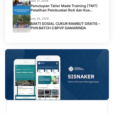
Tenggarong
July 31, 2026
Penutupan Tailor Made Training (TMT)
Pelatihan Pembuatan Roti dan Kue
Kolaborasi BPVP Samarinda dengan
Disnaker Kota Samarinda di LPK Mustika
July 26, 2026
Jamilah Sejahtera
BAKTI SOSIAL CUKUR RAMBUT GRATIS –
PVN BATCH 3 BPVP SAMARINDA