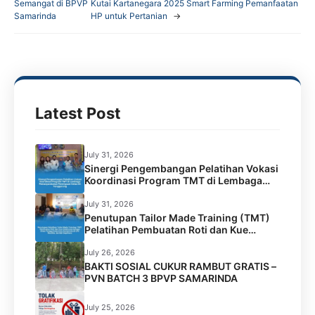
c
i
a
l
Semangat di BPVP
Kutai Kartanegara 2025 Smart Farming Pemanfaatan
Samarinda
HP untuk Pertanian
→
e
t
t
e
b
t
s
g
o
e
A
r
o
r
p
a
k
p
m
Latest Post
July 31, 2026
Sinergi Pengembangan Pelatihan Vokasi
Koordinasi Program TMT di Lembaga
Permasyarakatan Perempuan Kelas IIA
Tenggarong
July 31, 2026
Penutupan Tailor Made Training (TMT)
Pelatihan Pembuatan Roti dan Kue
Kolaborasi BPVP Samarinda dengan
Disnaker Kota Samarinda di LPK Mustika
July 26, 2026
Jamilah Sejahtera
BAKTI SOSIAL CUKUR RAMBUT GRATIS –
PVN BATCH 3 BPVP SAMARINDA
July 25, 2026