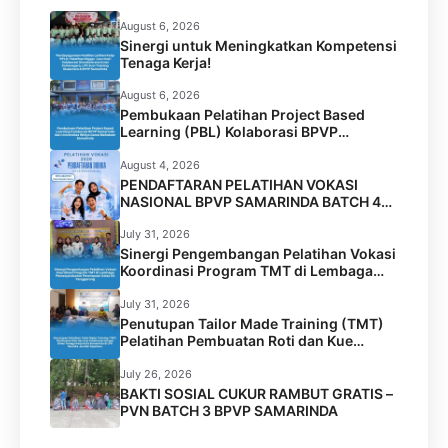
August 6, 2026
Sinergi untuk Meningkatkan Kompetensi
Tenaga Kerja!
August 6, 2026
Pembukaan Pelatihan Project Based
Learning (PBL) Kolaborasi BPVP
Samarinda dan Universitas Widya Gama
Mahakam Samarinda
August 4, 2026
PENDAFTARAN PELATIHAN VOKASI
NASIONAL BPVP SAMARINDA BATCH 4
RESMI DIBUKA!
July 31, 2026
Sinergi Pengembangan Pelatihan Vokasi
Koordinasi Program TMT di Lembaga
Permasyarakatan Perempuan Kelas IIA
Tenggarong
July 31, 2026
Penutupan Tailor Made Training (TMT)
Pelatihan Pembuatan Roti dan Kue
Kolaborasi BPVP Samarinda dengan
Disnaker Kota Samarinda di LPK Mustika
July 26, 2026
Jamilah Sejahtera
BAKTI SOSIAL CUKUR RAMBUT GRATIS –
PVN BATCH 3 BPVP SAMARINDA