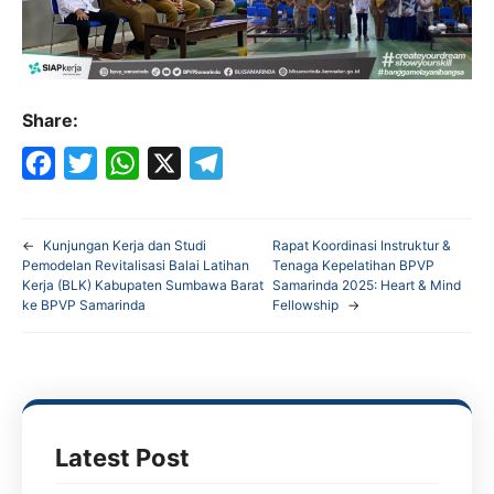
Share:
F
T
W
X
T
a
w
h
e
←
Kunjungan Kerja dan Studi
Rapat Koordinasi Instruktur &
c
i
a
l
Pemodelan Revitalisasi Balai Latihan
Tenaga Kepelatihan BPVP
Kerja (BLK) Kabupaten Sumbawa Barat
Samarinda 2025: Heart & Mind
e
t
t
e
ke BPVP Samarinda
Fellowship
→
b
t
s
g
o
e
A
r
o
r
p
a
k
p
m
Latest Post