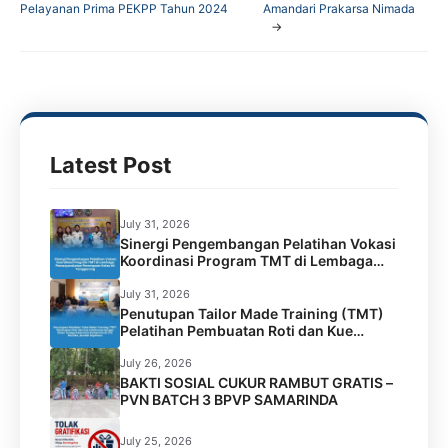
c
i
a
l
Pelayanan Prima PEKPP Tahun 2024
Amandari Prakarsa Nimada
→
e
t
t
e
b
t
s
g
o
e
A
r
o
r
p
a
k
p
m
Latest Post
July 31, 2026
Sinergi Pengembangan Pelatihan Vokasi
Koordinasi Program TMT di Lembaga
Permasyarakatan Perempuan Kelas IIA
Tenggarong
July 31, 2026
Penutupan Tailor Made Training (TMT)
Pelatihan Pembuatan Roti dan Kue
Kolaborasi BPVP Samarinda dengan
Disnaker Kota Samarinda di LPK Mustika
July 26, 2026
Jamilah Sejahtera
BAKTI SOSIAL CUKUR RAMBUT GRATIS –
PVN BATCH 3 BPVP SAMARINDA
July 25, 2026