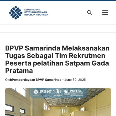
Skip
to
M
content
BPVP Samarinda Melaksanakan
Tugas Sebagai Tim Rekrutmen
Peserta pelatihan Satpam Gada
Pratama
Oleh
Pemberdayaan BPVP Samarinda
June 30, 2025