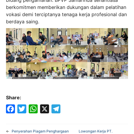
berkomitmen memberikan dukungan dalam pelatihan
vokasi demi terciptanya tenaga kerja profesional dan
berdaya saing.
Share:
F
T
W
X
T
a
w
h
e
←
Penyerahan Piagam Penghargaan
Lowongan Kerja PT.