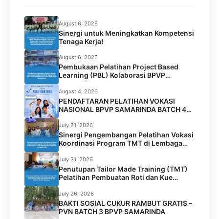
August 6, 2026
Sinergi untuk Meningkatkan Kompetensi
Tenaga Kerja!
August 6, 2026
Pembukaan Pelatihan Project Based
Learning (PBL) Kolaborasi BPVP
Samarinda dan Universitas Widya Gama
Mahakam Samarinda
August 4, 2026
PENDAFTARAN PELATIHAN VOKASI
NASIONAL BPVP SAMARINDA BATCH 4
RESMI DIBUKA!
July 31, 2026
Sinergi Pengembangan Pelatihan Vokasi
Koordinasi Program TMT di Lembaga
Permasyarakatan Perempuan Kelas IIA
Tenggarong
July 31, 2026
Penutupan Tailor Made Training (TMT)
Pelatihan Pembuatan Roti dan Kue
Kolaborasi BPVP Samarinda dengan
Disnaker Kota Samarinda di LPK Mustika
July 26, 2026
Jamilah Sejahtera
BAKTI SOSIAL CUKUR RAMBUT GRATIS –
PVN BATCH 3 BPVP SAMARINDA