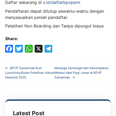
Daftar sekarang di
s.id/daftarbpvpsmr
Pendaftaran dapat ditutup sewaktu-waktu dengan
menyesuaikan jumlah pendaftar.
Pelatihan Non Boarding dan Tanpa dipungut biaya
Share:
F
T
W
X
T
a
w
h
e
←
BPVP Samarinda Ikuti
Menjaga Semangat dan Kekompakan
c
i
a
l
Launching Bulan Pelatihan Vokasi
Melalui Apel Pagi Jumat di BPVP
Nasional 2025
Samarinda
→
e
t
t
e
b
t
s
g
o
e
A
r
o
r
p
a
k
p
m
Latest Post