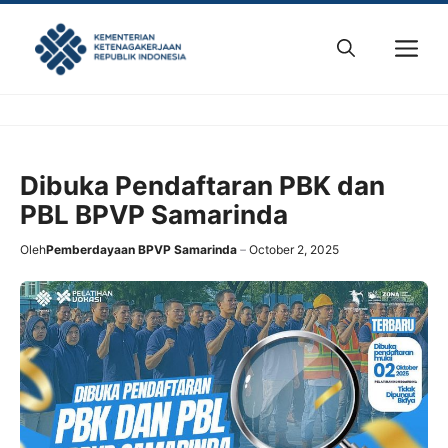
Skip
to
M
content
Dibuka Pendaftaran PBK dan
PBL BPVP Samarinda
Oleh
Pemberdayaan BPVP Samarinda
October 2, 2025