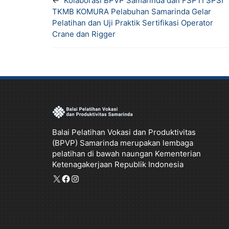
←
Kolaborasi BPVP Samarinda dan FSPTI SPSI
c
i
a
l
TKMB KOMURA Pelabuhan Samarinda Gelar
e
t
t
e
Pelatihan dan Uji Praktik Sertifikasi Operator
Crane dan Rigger
b
t
s
g
o
e
A
r
o
r
p
a
k
p
m
Balai Pelatihan Vokasi dan Produktivitas
(BPVP) Samarinda merupakan lembaga
pelatihan di bawah naungan Kementerian
Ketenagakerjaan Republik Indonesia
X
Facebook
Instagram