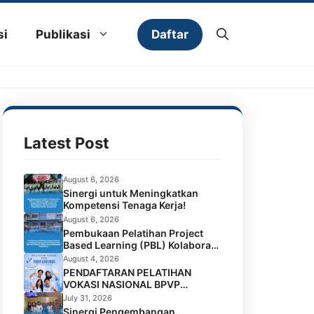
Daftar
si
Publikasi
Latest Post
August 6, 2026
Sinergi untuk Meningkatkan
Kompetensi Tenaga Kerja!
August 6, 2026
Pembukaan Pelatihan Project
Based Learning (PBL) Kolaborasi
BPVP Samarinda dan Universitas
August 4, 2026
Widya Gama Mahakam
PENDAFTARAN PELATIHAN
Samarinda
VOKASI NASIONAL BPVP
SAMARINDA BATCH 4 RESMI
July 31, 2026
DIBUKA!
Sinergi Pengembangan