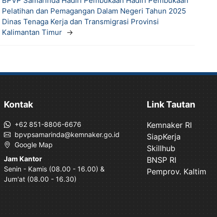
BPVP Samarinda Hadiri Pembukaan Hadiri Pembukaan
Pelatihan dan Pemagangan Dalam Negeri Tahun 2025
Dinas Tenaga Kerja dan Transmigrasi Provinsi
Kalimantan Timur
→
Kontak
Link Tautan
+62 851-8806-6676
Kemnaker RI
bpvpsamarinda@kemnaker.go.id
SiapKerja
Google Map
Skillhub
Jam Kantor
BNSP RI
Senin - Kamis (08.00 - 16.00) &
Pemprov. Kaltim
Jum'at (08.00 - 16.30)