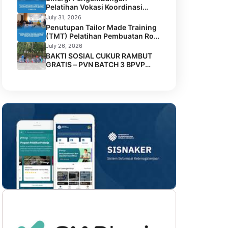
Pelatihan Vokasi Koordinasi
Program TMT di Lembaga
July 31, 2026
Permasyarakatan Perempuan
Penutupan Tailor Made Training
Kelas IIA Tenggarong
(TMT) Pelatihan Pembuatan Roti
dan Kue Kolaborasi BPVP
July 26, 2026
Samarinda dengan Disnaker
BAKTI SOSIAL CUKUR RAMBUT
Kota Samarinda di LPK Mustika
GRATIS – PVN BATCH 3 BPVP
Jamilah Sejahtera
SAMARINDA