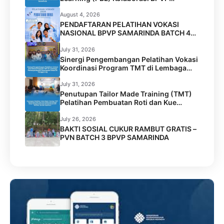
Samarinda dan Universitas Widya Gama
Mahakam Samarinda
August 4, 2026
PENDAFTARAN PELATIHAN VOKASI
NASIONAL BPVP SAMARINDA BATCH 4
RESMI DIBUKA!
July 31, 2026
Sinergi Pengembangan Pelatihan Vokasi
Koordinasi Program TMT di Lembaga
Permasyarakatan Perempuan Kelas IIA
Tenggarong
July 31, 2026
Penutupan Tailor Made Training (TMT)
Pelatihan Pembuatan Roti dan Kue
Kolaborasi BPVP Samarinda dengan
Disnaker Kota Samarinda di LPK Mustika
July 26, 2026
Jamilah Sejahtera
BAKTI SOSIAL CUKUR RAMBUT GRATIS –
PVN BATCH 3 BPVP SAMARINDA