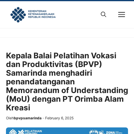
Skip
to
M
content
Kepala Balai Pelatihan Vokasi
dan Produktivitas (BPVP)
Samarinda menghadiri
penandatanganan
Memorandum of Understanding
(MoU) dengan PT Orimba Alam
Kreasi
Oleh
bpvpsamarinda
February 6, 2025