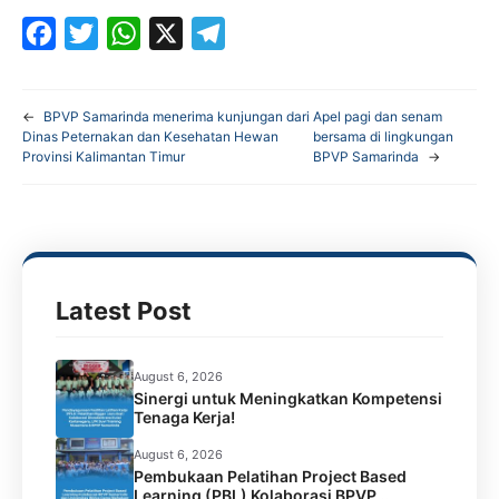
F
T
W
X
T
a
w
h
e
←
BPVP Samarinda menerima kunjungan dari
Apel pagi dan senam
c
i
a
l
Dinas Peternakan dan Kesehatan Hewan
bersama di lingkungan
Provinsi Kalimantan Timur
BPVP Samarinda
→
e
t
t
e
b
t
s
g
o
e
A
r
o
r
p
a
k
p
m
Latest Post
August 6, 2026
Sinergi untuk Meningkatkan Kompetensi
Tenaga Kerja!
August 6, 2026
Pembukaan Pelatihan Project Based
Learning (PBL) Kolaborasi BPVP