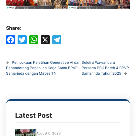
Share:
F
T
W
X
T
a
w
h
e
←
Pembukaan Pelatihan Generative AI dan
Seleksi Wawancara
c
i
a
l
Penandatang Perjanjian Kerja Sama BPVP
Perserta PBK Batch 4 BPVP
Samarinda dengan Mabes TNI
Samarinda Tahun 2025
→
e
t
t
e
b
t
s
g
o
e
A
r
o
r
p
a
k
p
m
Latest Post
August 6, 2026