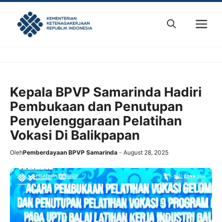
Skip
to
M
content
Kepala BPVP Samarinda Hadiri
Pembukaan dan Penutupan
Penyelenggaraan Pelatihan
Vokasi Di Balikpapan
Oleh
Pemberdayaan BPVP Samarinda
August 28, 2025