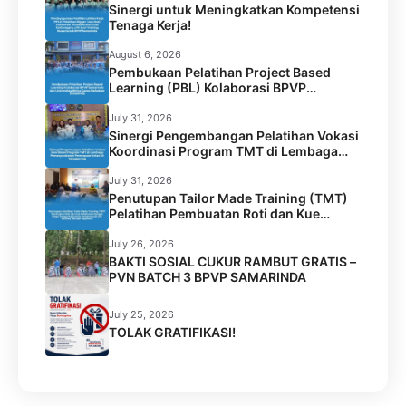
Sinergi untuk Meningkatkan Kompetensi
Tenaga Kerja!
August 6, 2026
Pembukaan Pelatihan Project Based
Learning (PBL) Kolaborasi BPVP
Samarinda dan Universitas Widya Gama
Mahakam Samarinda
July 31, 2026
Sinergi Pengembangan Pelatihan Vokasi
Koordinasi Program TMT di Lembaga
Permasyarakatan Perempuan Kelas IIA
Tenggarong
July 31, 2026
Penutupan Tailor Made Training (TMT)
Pelatihan Pembuatan Roti dan Kue
Kolaborasi BPVP Samarinda dengan
Disnaker Kota Samarinda di LPK Mustika
July 26, 2026
Jamilah Sejahtera
BAKTI SOSIAL CUKUR RAMBUT GRATIS –
PVN BATCH 3 BPVP SAMARINDA
July 25, 2026
TOLAK GRATIFIKASI!