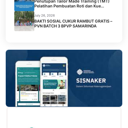
Penutupan Tailor Made Training (TMT)
Pelatihan Pembuatan Roti dan Kue
Kolaborasi BPVP Samarinda dengan
Disnaker Kota Samarinda di LPK Mustika
July 26, 2026
Jamilah Sejahtera
BAKTI SOSIAL CUKUR RAMBUT GRATIS –
PVN BATCH 3 BPVP SAMARINDA