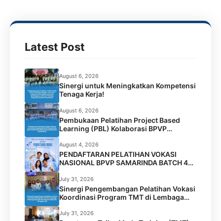
o
e
A
r
o
r
p
a
k
p
m
Latest Post
August 6, 2026
Sinergi untuk Meningkatkan Kompetensi
Tenaga Kerja!
August 6, 2026
Pembukaan Pelatihan Project Based
Learning (PBL) Kolaborasi BPVP
Samarinda dan Universitas Widya Gama
Mahakam Samarinda
August 4, 2026
PENDAFTARAN PELATIHAN VOKASI
NASIONAL BPVP SAMARINDA BATCH 4
RESMI DIBUKA!
July 31, 2026
Sinergi Pengembangan Pelatihan Vokasi
Koordinasi Program TMT di Lembaga
Permasyarakatan Perempuan Kelas IIA
Tenggarong
July 31, 2026