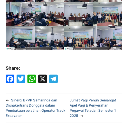
Share:
F
T
W
X
T
a
w
h
e
←
Sinergi BPVP Samarinda dan
Jumat Pagi Penuh Semangat
c
i
a
l
Disnakertrans Donggala dalam
Apel Pagi & Penyerahan
Pembukaan pelatihan Operator Track
Pegawai Teladan Semester 1
e
t
t
e
Excavator
2025
→
b
t
s
g