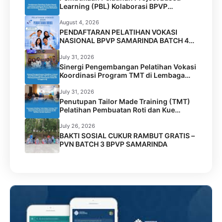
Learning (PBL) Kolaborasi BPVP
Samarinda dan Universitas Widya Gama
Mahakam Samarinda
August 4, 2026
PENDAFTARAN PELATIHAN VOKASI
NASIONAL BPVP SAMARINDA BATCH 4
RESMI DIBUKA!
July 31, 2026
Sinergi Pengembangan Pelatihan Vokasi
Koordinasi Program TMT di Lembaga
Permasyarakatan Perempuan Kelas IIA
Tenggarong
July 31, 2026
Penutupan Tailor Made Training (TMT)
Pelatihan Pembuatan Roti dan Kue
Kolaborasi BPVP Samarinda dengan
Disnaker Kota Samarinda di LPK Mustika
July 26, 2026
Jamilah Sejahtera
BAKTI SOSIAL CUKUR RAMBUT GRATIS –
PVN BATCH 3 BPVP SAMARINDA