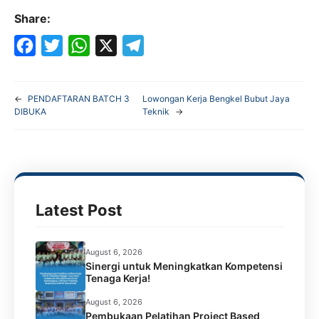
Share:
F
T
W
X
T
a
w
h
e
←
PENDAFTARAN BATCH 3
Lowongan Kerja Bengkel Bubut Jaya
c
i
a
l
DIBUKA
Teknik
→
e
t
t
e
b
t
s
g
o
e
A
r
o
r
p
a
Latest Post
k
p
m
August 6, 2026
Sinergi untuk Meningkatkan Kompetensi
Tenaga Kerja!
August 6, 2026
Pembukaan Pelatihan Project Based