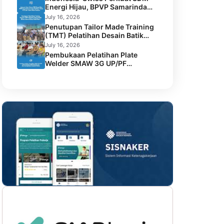
Energi Hijau, BPVP Samarinda
Luncurkan Pelatihan Teknisi
July 16, 2026
PLTS dan Terima Hibah Peralatan
Penutupan Tailor Made Training
(TMT) Pelatihan Desain Batik
Warna Alam di Galery Batik
July 16, 2026
Bain’s
Pembukaan Pelatihan Plate
Welder SMAW 3G UP/PF
Kolaborasi BPVP Samarinda dan
Dinas Ketenagakerjaan
Kabupaten Malinau