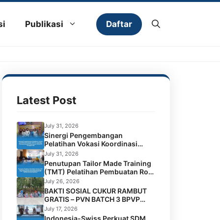
Daftar
si
Publikasi
Latest Post
July 31, 2026
Sinergi Pengembangan
Pelatihan Vokasi Koordinasi
Program TMT di Lembaga
July 31, 2026
Permasyarakatan Perempuan
Penutupan Tailor Made Training
Kelas IIA Tenggarong
(TMT) Pelatihan Pembuatan Roti
dan Kue Kolaborasi BPVP
July 26, 2026
Samarinda dengan Disnaker
BAKTI SOSIAL CUKUR RAMBUT
Kota Samarinda di LPK Mustika
GRATIS – PVN BATCH 3 BPVP
Jamilah Sejahtera
SAMARINDA
July 17, 2026
Indonesia-Swiss Perkuat SDM