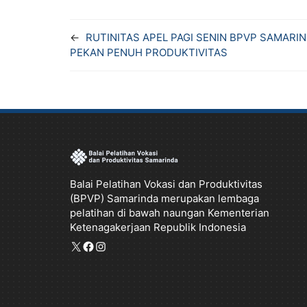
F
T
W
X
T
a
w
h
e
←
RUTINITAS APEL PAGI SENIN BPVP SAMAR
c
i
a
l
PEKAN PENUH PRODUKTIVITAS
e
t
t
e
b
t
s
g
o
e
A
r
o
r
p
a
k
p
m
Balai Pelatihan Vokasi dan Produktivitas
(BPVP) Samarinda merupakan lembaga
pelatihan di bawah naungan Kementerian
Ketenagakerjaan Republik Indonesia
X
Facebook
Instagram