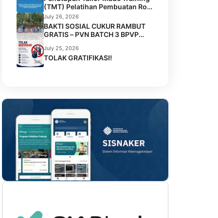
Kelas IIA Tenggarong
(TMT) Pelatihan Pembuatan Roti
dan Kue Kolaborasi BPVP
July 26, 2026
Samarinda dengan Disnaker
BAKTI SOSIAL CUKUR RAMBUT
Kota Samarinda di LPK Mustika
GRATIS – PVN BATCH 3 BPVP
Jamilah Sejahtera
SAMARINDA
July 25, 2026
TOLAK GRATIFIKASI!