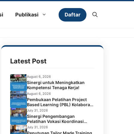
Daftar
si
Publikasi
Latest Post
August 6, 2026
Sinergi untuk Meningkatkan
Kompetensi Tenaga Kerja!
August 6, 2026
Pembukaan Pelatihan Project
Based Learning (PBL) Kolaborasi
BPVP Samarinda dan Universitas
July 31, 2026
Widya Gama Mahakam
Sinergi Pengembangan
Samarinda
Pelatihan Vokasi Koordinasi
Program TMT di Lembaga
July 31, 2026
Permasyarakatan Perempuan
Penutupan Tailor Made Training