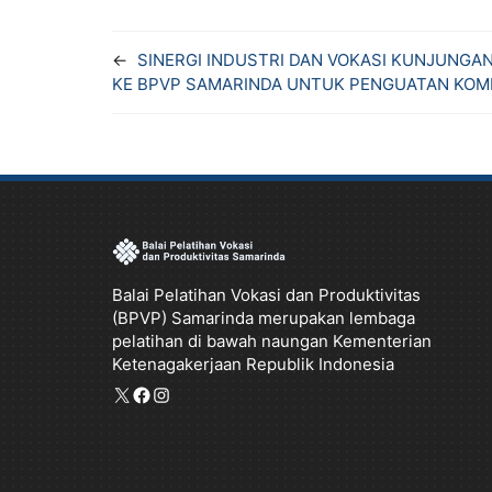
F
T
W
X
T
a
w
h
e
←
SINERGI INDUSTRI DAN VOKASI KUNJUNGAN
c
i
a
l
KE BPVP SAMARINDA UNTUK PENGUATAN KOM
e
t
t
e
b
t
s
g
o
e
A
r
o
r
p
a
k
p
m
Balai Pelatihan Vokasi dan Produktivitas
(BPVP) Samarinda merupakan lembaga
pelatihan di bawah naungan Kementerian
Ketenagakerjaan Republik Indonesia
X
Facebook
Instagram