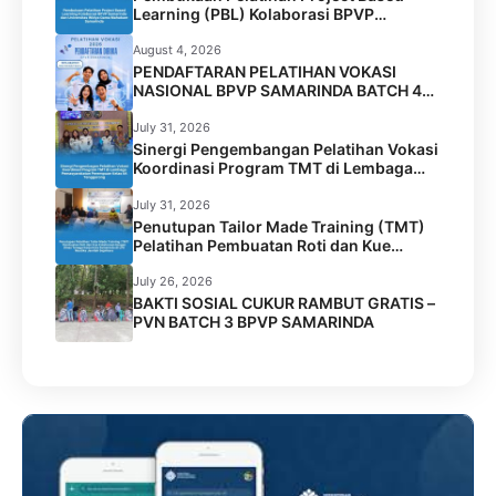
Learning (PBL) Kolaborasi BPVP
Samarinda dan Universitas Widya Gama
Mahakam Samarinda
August 4, 2026
PENDAFTARAN PELATIHAN VOKASI
NASIONAL BPVP SAMARINDA BATCH 4
RESMI DIBUKA!
July 31, 2026
Sinergi Pengembangan Pelatihan Vokasi
Koordinasi Program TMT di Lembaga
Permasyarakatan Perempuan Kelas IIA
Tenggarong
July 31, 2026
Penutupan Tailor Made Training (TMT)
Pelatihan Pembuatan Roti dan Kue
Kolaborasi BPVP Samarinda dengan
Disnaker Kota Samarinda di LPK Mustika
July 26, 2026
Jamilah Sejahtera
BAKTI SOSIAL CUKUR RAMBUT GRATIS –
PVN BATCH 3 BPVP SAMARINDA