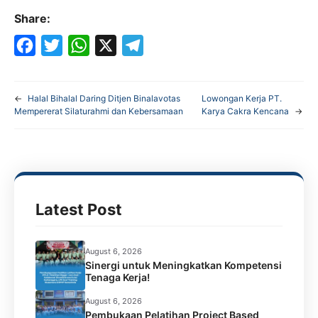
Share:
F
T
W
X
T
a
w
h
e
←
Halal Bihalal Daring Ditjen Binalavotas
Lowongan Kerja PT.
c
i
a
l
Mempererat Silaturahmi dan Kebersamaan
Karya Cakra Kencana
→
e
t
t
e
b
t
s
g
o
e
A
r
o
r
p
a
Latest Post
k
p
m
August 6, 2026
Sinergi untuk Meningkatkan Kompetensi
Tenaga Kerja!
August 6, 2026
Pembukaan Pelatihan Project Based