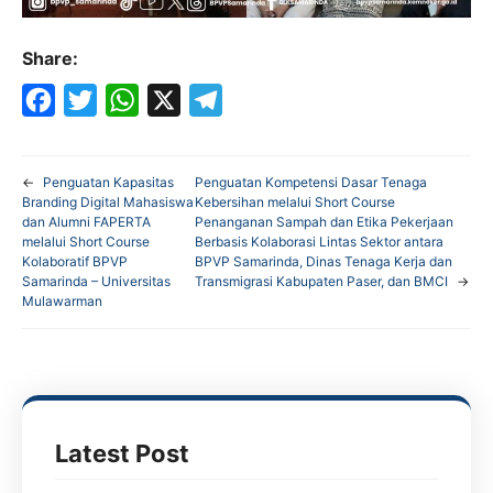
Share:
F
T
W
X
T
a
w
h
e
←
Penguatan Kapasitas
Penguatan Kompetensi Dasar Tenaga
c
i
a
l
Branding Digital Mahasiswa
Kebersihan melalui Short Course
dan Alumni FAPERTA
Penanganan Sampah dan Etika Pekerjaan
e
t
t
e
melalui Short Course
Berbasis Kolaborasi Lintas Sektor antara
Kolaboratif BPVP
BPVP Samarinda, Dinas Tenaga Kerja dan
b
t
s
g
Samarinda – Universitas
Transmigrasi Kabupaten Paser, dan BMCI
→
o
e
A
r
Mulawarman
o
r
p
a
k
p
m
Latest Post