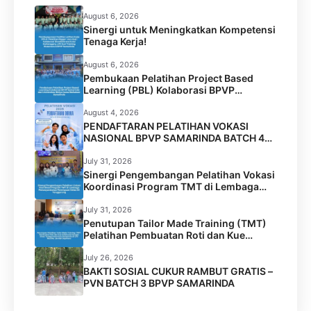
August 6, 2026
Sinergi untuk Meningkatkan Kompetensi
Tenaga Kerja!
August 6, 2026
Pembukaan Pelatihan Project Based
Learning (PBL) Kolaborasi BPVP
Samarinda dan Universitas Widya Gama
Mahakam Samarinda
August 4, 2026
PENDAFTARAN PELATIHAN VOKASI
NASIONAL BPVP SAMARINDA BATCH 4
RESMI DIBUKA!
July 31, 2026
Sinergi Pengembangan Pelatihan Vokasi
Koordinasi Program TMT di Lembaga
Permasyarakatan Perempuan Kelas IIA
Tenggarong
July 31, 2026
Penutupan Tailor Made Training (TMT)
Pelatihan Pembuatan Roti dan Kue
Kolaborasi BPVP Samarinda dengan
Disnaker Kota Samarinda di LPK Mustika
July 26, 2026
Jamilah Sejahtera
BAKTI SOSIAL CUKUR RAMBUT GRATIS –
PVN BATCH 3 BPVP SAMARINDA