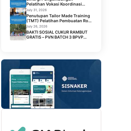
Pelatihan Vokasi Koordinasi
Program TMT di Lembaga
July 31, 2026
Permasyarakatan Perempuan
Penutupan Tailor Made Training
Kelas IIA Tenggarong
(TMT) Pelatihan Pembuatan Roti
dan Kue Kolaborasi BPVP
July 26, 2026
Samarinda dengan Disnaker
BAKTI SOSIAL CUKUR RAMBUT
Kota Samarinda di LPK Mustika
GRATIS – PVN BATCH 3 BPVP
Jamilah Sejahtera
SAMARINDA