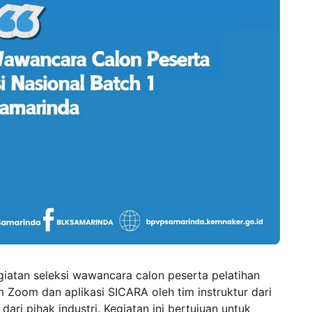
giatan seleksi wawancara calon peserta pelatihan
m Zoom dan aplikasi SICARA oleh tim instruktur dari
ri pihak industri. Kegiatan ini bertujuan untuk