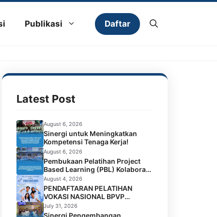
Daftar
si
Publikasi
Latest Post
August 6, 2026
Sinergi untuk Meningkatkan
Kompetensi Tenaga Kerja!
August 6, 2026
Pembukaan Pelatihan Project
Based Learning (PBL) Kolaborasi
BPVP Samarinda dan Universitas
August 4, 2026
Widya Gama Mahakam
PENDAFTARAN PELATIHAN
Samarinda
VOKASI NASIONAL BPVP
SAMARINDA BATCH 4 RESMI
July 31, 2026
DIBUKA!
Sinergi Pengembangan