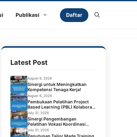
Daftar
si
Publikasi
Latest Post
August 6, 2026
Sinergi untuk Meningkatkan
Kompetensi Tenaga Kerja!
August 6, 2026
Pembukaan Pelatihan Project
Based Learning (PBL) Kolaborasi
BPVP Samarinda dan Universitas
July 31, 2026
Widya Gama Mahakam
Sinergi Pengembangan
Samarinda
Pelatihan Vokasi Koordinasi
Program TMT di Lembaga
July 31, 2026
Permasyarakatan Perempuan
Penutupan Tailor Made Training