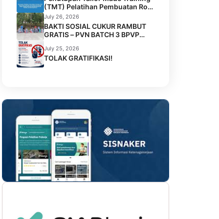
Kelas IIA Tenggarong
(TMT) Pelatihan Pembuatan Roti
dan Kue Kolaborasi BPVP
July 26, 2026
Samarinda dengan Disnaker
BAKTI SOSIAL CUKUR RAMBUT
Kota Samarinda di LPK Mustika
GRATIS – PVN BATCH 3 BPVP
Jamilah Sejahtera
SAMARINDA
July 25, 2026
TOLAK GRATIFIKASI!