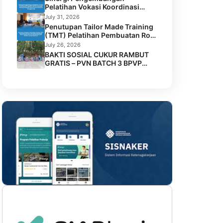
Pelatihan Vokasi Koordinasi
Program TMT di Lembaga
July 31, 2026
Permasyarakatan Perempuan
Penutupan Tailor Made Training
Kelas IIA Tenggarong
(TMT) Pelatihan Pembuatan Roti
dan Kue Kolaborasi BPVP
July 26, 2026
Samarinda dengan Disnaker
BAKTI SOSIAL CUKUR RAMBUT
Kota Samarinda di LPK Mustika
GRATIS – PVN BATCH 3 BPVP
Jamilah Sejahtera
SAMARINDA