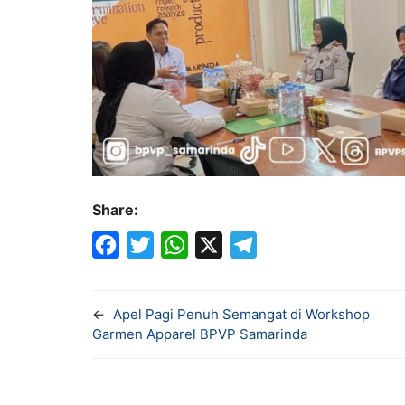
Share:
F
T
W
X
T
a
w
h
e
←
Apel Pagi Penuh Semangat di Workshop
c
i
a
l
Garmen Apparel BPVP Samarinda
e
t
t
e
b
t
s
g