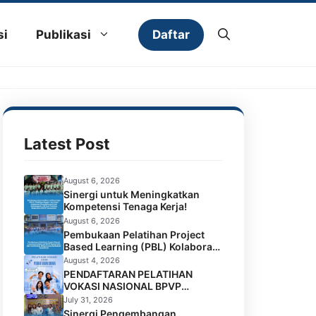
Daftar
si
Publikasi
Latest Post
August 6, 2026
Sinergi untuk Meningkatkan
Kompetensi Tenaga Kerja!
August 6, 2026
Pembukaan Pelatihan Project
Based Learning (PBL) Kolaborasi
BPVP Samarinda dan Universitas
August 4, 2026
Widya Gama Mahakam
PENDAFTARAN PELATIHAN
Samarinda
VOKASI NASIONAL BPVP
SAMARINDA BATCH 4 RESMI
July 31, 2026
DIBUKA!
Sinergi Pengembangan