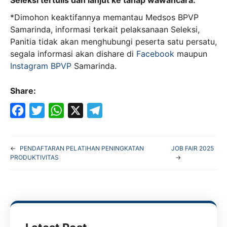
Seleksi tertulis dan lanjut ke tahap wawancara.
*Dimohon keaktifannya memantau Medsos BPVP
Samarinda, informasi terkait pelaksanaan Seleksi,
Panitia tidak akan menghubungi peserta satu persatu,
segala informasi akan dishare di
Facebook
maupun
Instagram BPVP
Samarinda.
Share:
F
T
W
X
T
a
w
h
e
←
PENDAFTARAN PELATIHAN PENINGKATAN
JOB FAIR 2025
c
i
a
l
PRODUKTIVITAS
→
e
t
t
e
b
t
s
g
o
e
A
r
o
r
p
a