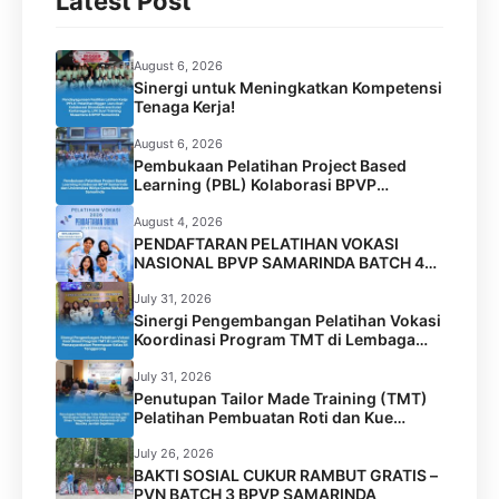
Latest Post
k
p
m
August 6, 2026
Sinergi untuk Meningkatkan Kompetensi
Tenaga Kerja!
August 6, 2026
Pembukaan Pelatihan Project Based
Learning (PBL) Kolaborasi BPVP
Samarinda dan Universitas Widya Gama
Mahakam Samarinda
August 4, 2026
PENDAFTARAN PELATIHAN VOKASI
NASIONAL BPVP SAMARINDA BATCH 4
RESMI DIBUKA!
July 31, 2026
Sinergi Pengembangan Pelatihan Vokasi
Koordinasi Program TMT di Lembaga
Permasyarakatan Perempuan Kelas IIA
Tenggarong
July 31, 2026
Penutupan Tailor Made Training (TMT)
Pelatihan Pembuatan Roti dan Kue
Kolaborasi BPVP Samarinda dengan
Disnaker Kota Samarinda di LPK Mustika
July 26, 2026
Jamilah Sejahtera
BAKTI SOSIAL CUKUR RAMBUT GRATIS –
PVN BATCH 3 BPVP SAMARINDA