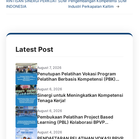
RINTISAN SINERGI PERKUAT SDM
Pengembangan Kompetensi SDM
e
t
t
e
INDONESIA
Industri Perkapalan Kaltim
→
b
t
s
g
o
e
A
r
o
r
p
a
k
p
m
Latest Post
August 7, 2026
Penutupan Pelatihan Vokasi Program
Pelatihan Berbasis Kompetensi (PBK)
Batch 2 Tahun 2026
August 6, 2026
Sinergi untuk Meningkatkan Kompetensi
Tenaga Kerja!
August 6, 2026
Pembukaan Pelatihan Project Based
Learning (PBL) Kolaborasi BPVP
Samarinda dan Universitas Widya Gama
Mahakam Samarinda
August 4, 2026
PENDAFTARAN PELATIHAN VOKASI BPVP