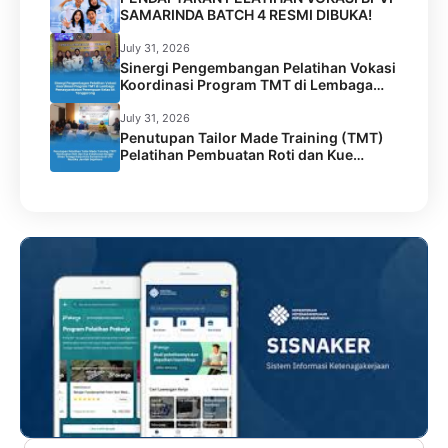
SAMARINDA BATCH 4 RESMI DIBUKA!
July 31, 2026
Sinergi Pengembangan Pelatihan Vokasi
Koordinasi Program TMT di Lembaga
Permasyarakatan Perempuan Kelas IIA
Tenggarong
July 31, 2026
Penutupan Tailor Made Training (TMT)
Pelatihan Pembuatan Roti dan Kue
Kolaborasi BPVP Samarinda dengan
Disnaker Kota Samarinda di LPK Mustika
Jamilah Sejahtera