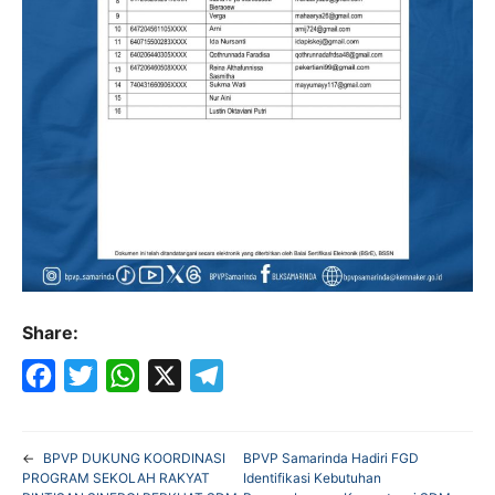
Share:
F
T
W
X
T
a
w
h
e
←
BPVP DUKUNG KOORDINASI
BPVP Samarinda Hadiri FGD
c
i
a
l
PROGRAM SEKOLAH RAKYAT
Identifikasi Kebutuhan