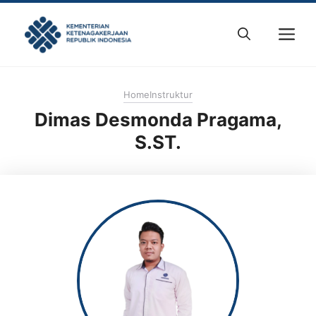
Skip
to
M
content
Home
Instruktur
Dimas Desmonda Pragama,
S.ST.