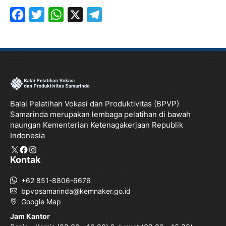
F
T
W
X
T
a
w
h
e
c
i
a
l
e
t
t
e
b
t
s
g
Balai Pelatihan Vokasi dan Produktivitas (BPVP)
o
e
A
r
Samarinda merupakan lembaga pelatihan di bawah
o
r
p
a
naungan Kementerian Ketenagakerjaan Republik
Indonesia
k
p
m
X
Facebook
Instagram
Kontak
+62 851-8806-6676
bpvpsamarinda@kemnaker.go.id
Google Map
Jam Kantor