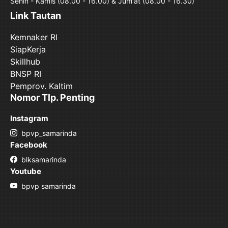
Senin - Kamis (08.00 - 16.00) & Jum'at (08.00 - 16.30)
Link Tautan
Kemnaker RI
SiapKerja
Skillhub
BNSP RI
Pemprov. Kaltim
Nomor Tlp. Penting
Instagram
bpvp_samarinda
Facebook
blksamarinda
Youtube
bpvp samarinda