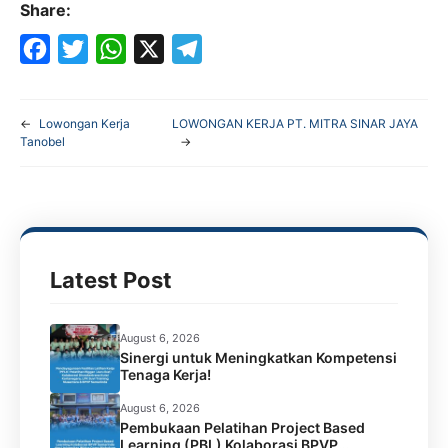
Share:
F
T
W
X
T
a
w
h
e
←
Lowongan Kerja
LOWONGAN KERJA PT. MITRA SINAR JAYA
c
i
a
l
Tanobel
→
e
t
t
e
b
t
s
g
o
e
A
r
o
r
p
a
Latest Post
k
p
m
August 6, 2026
Sinergi untuk Meningkatkan Kompetensi
Tenaga Kerja!
August 6, 2026
Pembukaan Pelatihan Project Based
Learning (PBL) Kolaborasi BPVP