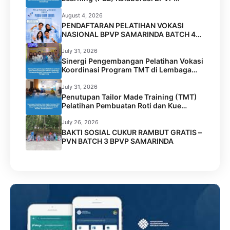
Samarinda dan Universitas Widya Gama
Mahakam Samarinda
August 4, 2026
PENDAFTARAN PELATIHAN VOKASI
NASIONAL BPVP SAMARINDA BATCH 4
RESMI DIBUKA!
July 31, 2026
Sinergi Pengembangan Pelatihan Vokasi
Koordinasi Program TMT di Lembaga
Permasyarakatan Perempuan Kelas IIA
Tenggarong
July 31, 2026
Penutupan Tailor Made Training (TMT)
Pelatihan Pembuatan Roti dan Kue
Kolaborasi BPVP Samarinda dengan
Disnaker Kota Samarinda di LPK Mustika
July 26, 2026
Jamilah Sejahtera
BAKTI SOSIAL CUKUR RAMBUT GRATIS –
PVN BATCH 3 BPVP SAMARINDA