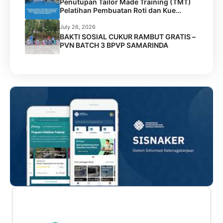
Penutupan Tailor Made Training (TMT)
Pelatihan Pembuatan Roti dan Kue
Kolaborasi BPVP Samarinda dengan
Disnaker Kota Samarinda di LPK Mustika
July 26, 2026
Jamilah Sejahtera
BAKTI SOSIAL CUKUR RAMBUT GRATIS –
PVN BATCH 3 BPVP SAMARINDA