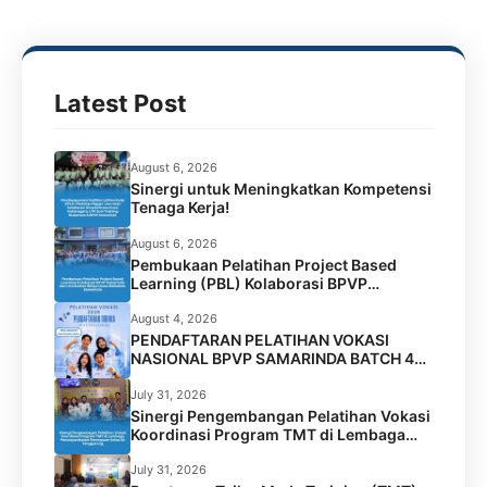
o
e
A
r
o
r
p
a
k
p
m
Latest Post
August 6, 2026
Sinergi untuk Meningkatkan Kompetensi
Tenaga Kerja!
August 6, 2026
Pembukaan Pelatihan Project Based
Learning (PBL) Kolaborasi BPVP
Samarinda dan Universitas Widya Gama
Mahakam Samarinda
August 4, 2026
PENDAFTARAN PELATIHAN VOKASI
NASIONAL BPVP SAMARINDA BATCH 4
RESMI DIBUKA!
July 31, 2026
Sinergi Pengembangan Pelatihan Vokasi
Koordinasi Program TMT di Lembaga
Permasyarakatan Perempuan Kelas IIA
Tenggarong
July 31, 2026