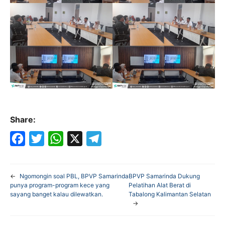
Share:
F
T
W
X
T
a
w
h
e
←
Ngomongin soal PBL, BPVP Samarinda
BPVP Samarinda Dukung
c
i
a
l
punya program-program kece yang
Pelatihan Alat Berat di
sayang banget kalau dilewatkan.
Tabalong Kalimantan Selatan
e
t
t
e
→
b
t
s
g