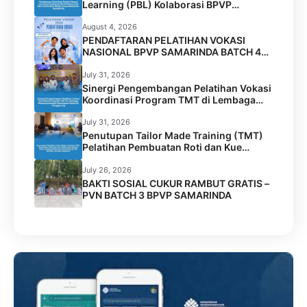
Learning (PBL) Kolaborasi BPVP
Samarinda dan Universitas Widya Gama
Mahakam Samarinda
August 4, 2026
PENDAFTARAN PELATIHAN VOKASI
NASIONAL BPVP SAMARINDA BATCH 4
RESMI DIBUKA!
July 31, 2026
Sinergi Pengembangan Pelatihan Vokasi
Koordinasi Program TMT di Lembaga
Permasyarakatan Perempuan Kelas IIA
Tenggarong
July 31, 2026
Penutupan Tailor Made Training (TMT)
Pelatihan Pembuatan Roti dan Kue
Kolaborasi BPVP Samarinda dengan
Disnaker Kota Samarinda di LPK Mustika
July 26, 2026
Jamilah Sejahtera
BAKTI SOSIAL CUKUR RAMBUT GRATIS –
PVN BATCH 3 BPVP SAMARINDA