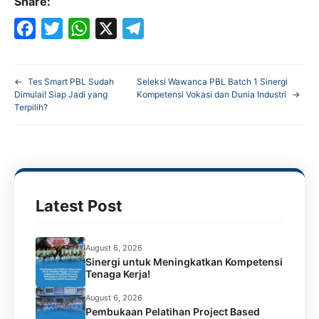
Share:
F
T
W
X
T
a
w
h
e
←
Tes Smart PBL Sudah
Seleksi Wawanca PBL Batch 1 Sinergi
c
i
a
l
Dimulai! Siap Jadi yang
Kompetensi Vokasi dan Dunia Industri
→
Terpilih?
e
t
t
e
b
t
s
g
o
e
A
r
o
r
p
a
k
p
m
Latest Post
August 6, 2026
Sinergi untuk Meningkatkan Kompetensi
Tenaga Kerja!
August 6, 2026
Pembukaan Pelatihan Project Based