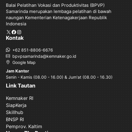
Balai Pelatihan Vokasi dan Produktivitas (BPVP)
o
e
A
r
Samarinda merupakan lembaga pelatihan di bawah
o
r
p
a
naungan Kementerian Ketenagakerjaan Republik
Indonesia
k
p
m
X
Facebook
Instagram
Kontak
+62 851-8806-6676
bpvpsamarinda@kemnaker.go.id
Google Map
Jam Kantor
Senin - Kamis (08.00 - 16.00) & Jum'at (08.00 - 16.30)
Link Tautan
Kemnaker RI
SiapKerja
Skillhub
BNSP RI
Pemprov. Kaltim