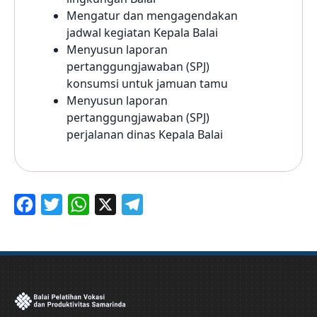
Mengatur dan mengagendakan
jadwal kegiatan Kepala Balai
Menyusun laporan
pertanggungjawaban (SPJ)
konsumsi untuk jamuan tamu
Menyusun laporan
pertanggungjawaban (SPJ)
perjalanan dinas Kepala Balai
F
T
W
X
T
a
w
h
e
c
i
a
l
e
t
t
e
b
t
s
g