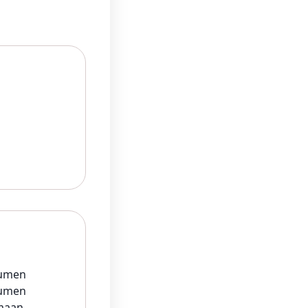
kumen
umen
maan,