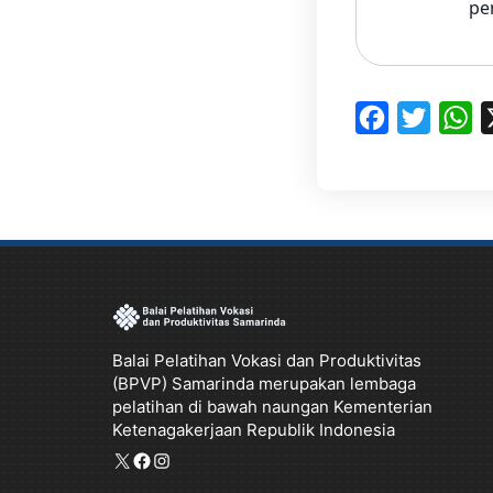
pe
F
T
W
X
a
w
h
c
i
a
e
t
t
b
t
s
o
e
A
o
r
p
Balai Pelatihan Vokasi dan Produktivitas
k
p
(BPVP) Samarinda merupakan lembaga
pelatihan di bawah naungan Kementerian
Ketenagakerjaan Republik Indonesia
X
Facebook
Instagram