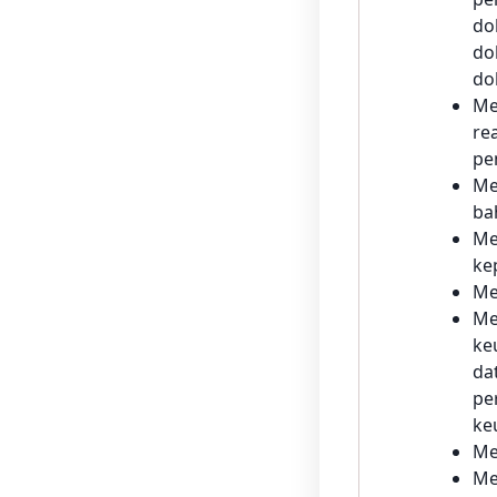
do
do
do
Me
re
pe
Me
ba
Me
ke
Me
Me
ke
da
pe
ke
Me
Me