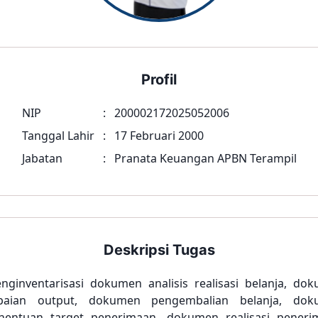
Profil
NIP
:
200002172025052006
Tanggal Lahir
:
17 Februari 2000
Jabatan
:
Pranata Keuangan APBN Terampil
Deskripsi Tugas
nginventarisasi dokumen analisis realisasi belanja, do
paian output, dokumen pengembalian belanja, dok
nentuan target penerimaan, dokumen realisasi peneri