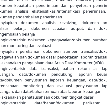
kumen kepatuhan penerimaan dan penyetoran peneri
kumen analisis ekstensifikasi/intensifikasi penerimaan
kumen pengembalian penerimaan
nyiapkan dokumen analisis revolving, dokumen ana
alisasi belanja, dokumen capaian output, dan do
ngembalian belanja
nginventarisir dokumen kepegawaian/dokumen sumbe
han monitoring dan evaluasi
nyiapkan perekaman dokumen sumber transaksi/dok
pegawaian dan dokumen dasar pencetakan laporan transa
laksanakan pengelolaan data Arsip Data Komputer (ADK)
nginventarisir data transaksi, bahan rekonsiliasi la
uangan, data/dokumen pendukung laporan keuan
ta/dokumen penyusunan laporan keuangan, data/do
rencanaan monitoring dan evaluasi penyusunan la
uangan, dan data/bahan temuan atas laporan keuangan
laksanakan penatausahaan dokumen tingkat dasar
nginventarisir data/bahan/dokumen perikatan