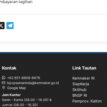
mbayaran tagihan
T
e
l
e
g
Kontak
Link Tautan
r
a
+62 851-8806-6676
Kemnaker RI
m
bpvpsamarinda@kemnaker.go.id
SiapKerja
Google Map
Skillhub
Jam Kantor
BNSP RI
Senin - Kamis (08.00 - 16.00) &
Pemprov. Kaltim
Jum'at (08.00 - 16.30)