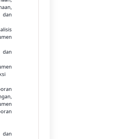
maan,
, dan
lisis
kumen
r dan
umen
ksi
poran
gan,
kumen
poran
 dan